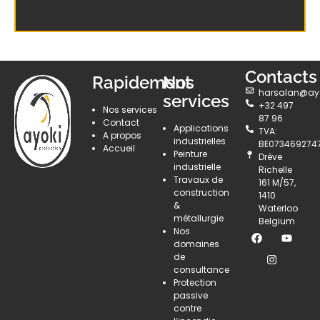
Contacts
Rapidement
Nos
harsalan@ayo
services
+32 497
Nos services
87 96
Contact
Applications
TVA:
A propos
industrielles
BE073469274
Accueil
Peinture
Drève
industrielle
Richelle
Travaux de
161 M/57,
construction
1410
&
Waterloo
métallurgie
Belgium
Nos
domaines
de
consultance
Protection
passive
contre